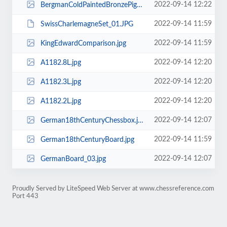
2022-09-14 12:22
BergmanColdPaintedBronzePigSet.jpg
2022-09-14 11:59
SwissCharlemagneSet_01.JPG
2022-09-14 11:59
KingEdwardComparison.jpg
2022-09-14 12:20
A1182.8L.jpg
2022-09-14 12:20
A1182.3L.jpg
2022-09-14 12:20
A1182.2L.jpg
2022-09-14 12:07
German18thCenturyChessbox.jpg
2022-09-14 11:59
German18thCenturyBoard.jpg
2022-09-14 12:07
GermanBoard_03.jpg
Proudly Served by LiteSpeed Web Server at www.chessreference.com
Port 443