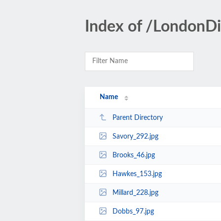
Index of /LondonD
Name
Parent Directory
Savory_292.jpg
Brooks_46.jpg
Hawkes_153.jpg
Millard_228.jpg
Dobbs_97.jpg