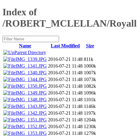
Index of
/ROBERT_MCLELLAN/RoyallG
Name
Last Modified
Size
Parent Directory
IMG_1339.JPG
2016-07-21 11:48
811k
IMG_1341.JPG
2016-07-21 11:48
1000k
IMG_1340.JPG
2016-07-21 11:48
1007k
IMG_1344.JPG
2016-07-21 11:48
1073k
IMG_1350.JPG
2016-07-21 11:48
1082k
IMG_1349.JPG
2016-07-21 11:48
1096k
IMG_1348.JPG
2016-07-21 11:48
1101k
IMG_1343.JPG
2016-07-21 11:48
1146k
IMG_1342.JPG
2016-07-21 11:48
1197k
IMG_1351.JPG
2016-07-21 11:48
1204k
IMG_1352.JPG
2016-07-21 11:48
1230k
IMG_1353.JPG
2016-07-21 11:48
1279k